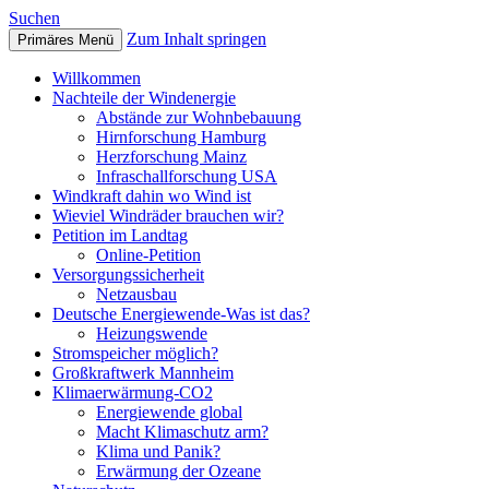
Suchen
Zum Inhalt springen
Primäres Menü
mannheim-windkraft
Willkommen
Nachteile der Windenergie
Abstände zur Wohnbebauung
Hirnforschung Hamburg
Herzforschung Mainz
Infraschallforschung USA
Windkraft dahin wo Wind ist
Wieviel Windräder brauchen wir?
Petition im Landtag
Online-Petition
Versorgungssicherheit
Netzausbau
Deutsche Energiewende-Was ist das?
Heizungswende
Stromspeicher möglich?
Großkraftwerk Mannheim
Klimaerwärmung-CO2
Energiewende global
Macht Klimaschutz arm?
Klima und Panik?
Erwärmung der Ozeane