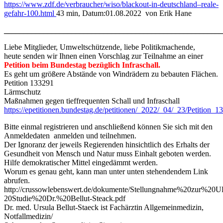
https://www.zdf.de/verbraucher/wiso/blackout-in-deutschland–reale-
gefahr-100.html
43 min, Datum:01.08.2022
von Erik Hane
_______________________________________________________
Liebe Mitglieder, Umweltschützende, liebe Politikmachende,
heute senden wir Ihnen einen Vorschlag zur Teilnahme an einer
Petition beim Bundestag bezüglich Infraschall.
Es geht um größere Abstände von Windrädern zu bebauten Flächen.
Petition 133291
Lärmschutz
Maßnahmen gegen tieffrequenten Schall und Infraschall
https://epetitionen.bundestag.de/petitionen/_2022/_04/_23/Petition_1
Bitte einmal registrieren und anschließend können Sie sich mit den
Anmeldedaten anmelden und teilnehmen.
Der Ignoranz der jeweils Regierenden hinsichtlich des Erhalts der
Gesundheit von Mensch und Natur muss Einhalt geboten werden.
Hilfe demokratischer Mittel eingedämmt werden.
Worum es genau geht, kann man unter unten stehendendem Link
abrufen.
http://crussowlebenswert.de/dokumente/Stellungnahme%20zur%2
20Studie%20Dr.%20Bellut-Steack.pdf
Dr. med. Ursula Bellut-Staeck ist Fachärztin Allgemeinmedizin,
Notfallmedizin/