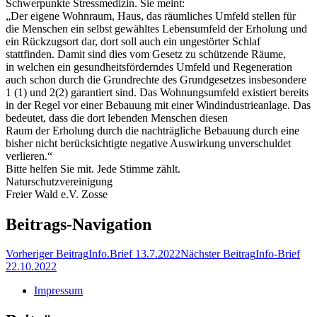
Schwerpunkte Stressmedizin. Sie meint:
„Der eigene Wohnraum, Haus, das räumliches Umfeld stellen für
die Menschen ein selbst gewähltes Lebensumfeld der Erholung und
ein Rückzugsort dar, dort soll auch ein ungestörter Schlaf
stattfinden. Damit sind dies vom Gesetz zu schützende Räume,
in welchen ein gesundheitsförderndes Umfeld und Regeneration
auch schon durch die Grundrechte des Grundgesetzes insbesondere
1 (1) und 2(2) garantiert sind. Das Wohnungsumfeld existiert bereits
in der Regel vor einer Bebauung mit einer Windindustrieanlage. Das
bedeutet, dass die dort lebenden Menschen diesen
Raum der Erholung durch die nachträgliche Bebauung durch eine
bisher nicht berücksichtigte negative Auswirkung unverschuldet
verlieren.“
Bitte helfen Sie mit. Jede Stimme zählt.
Naturschutzvereinigung
Freier Wald e.V. Zosse
Beitrags-Navigation
Vorheriger Beitrag
Info.Brief 13.7.2022
Nächster Beitrag
Info-Brief
22.10.2022
Impressum
mannheim windkraft energiewende