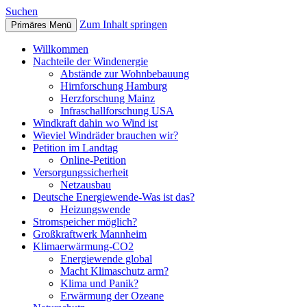
Suchen
Zum Inhalt springen
Primäres Menü
mannheim-windkraft
Willkommen
Nachteile der Windenergie
Abstände zur Wohnbebauung
Hirnforschung Hamburg
Herzforschung Mainz
Infraschallforschung USA
Windkraft dahin wo Wind ist
Wieviel Windräder brauchen wir?
Petition im Landtag
Online-Petition
Versorgungssicherheit
Netzausbau
Deutsche Energiewende-Was ist das?
Heizungswende
Stromspeicher möglich?
Großkraftwerk Mannheim
Klimaerwärmung-CO2
Energiewende global
Macht Klimaschutz arm?
Klima und Panik?
Erwärmung der Ozeane