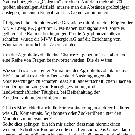
Naturschutzgebiets „Coleman“ errichten. Auf dem mehr als 70ha
großen ehemaligen Airfield, müsste man die Abstände großzügiger
auslegen, um einen Eingriff auf das Gebiet zu minimieren.
Übrigens habe ich mittlerweile Gespräche mit führenden Köpfen der
MVV Energie Ag geführt. Diese haben klar signalisiert, sollte es
gelingen die Rahmenbedingungen für die Agriphotovoltaik zu
schaffen, würde die MVV Energie AG auf die Errichtung von
Windrädern nördlich der A6 verzichten.
Um der Agriphotovoltaik eine Chance zu geben müssen aber noch
eine Reihe von Fragen beantwortet werden. Die da wären:
Wie sieht es aus mit einer Aufnahme der Agrophotovoltaik in das
EEG und gibt es auch in Deutschland Anstrengungen die
Voraussetzungen zu schaffen, dass auf landwirtschaftlichen Flächen
eine Doppelnutzung von Energiegewinnung und
landwirtschaftlicher Tätigkeit, bei Beibehaltung der
Ausgleichzahlungen erfolgen kann.
Gibt es Möglichkeit auch die Ertragsminderungen anderer Kulturen
wie z.B. Körnermais, Sojabohnen oder Zuckerrüben unter den
Modulen zu untersuchen?
Sollte dies gelingen, bin ich mir sicher, dass man hiermit einen
weiteren Schritt zur Energiewende schaffen kann. Das Ganze dann
aber mit einer größeren Akzeptanz in der Bevölkerung und mit einer