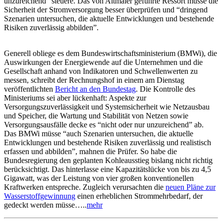
unzureichend” steuere. Das von Altmaier geführte Ressort müsse die
Sicherheit der Stromversorgung besser überprüfen und “dringend
Szenarien untersuchen, die aktuelle Entwicklungen und bestehende
Risiken zuverlässig abbilden”.
Generell obliege es dem Bundeswirtschaftsministerium (BMWi), die
Auswirkungen der Energiewende auf die Unternehmen und die
Gesellschaft anhand von Indikatoren und Schwellenwerten zu
messen, schreibt der Rechnungshof in einem am Dienstag
veröffentlichten
Bericht an den Bundestag
. Die Kontrolle des
Ministeriums sei aber lückenhaft: Aspekte zur
Versorgungszuverlässigkeit und Systemsicherheit wie Netzausbau
und Speicher, die Wartung und Stabilität von Netzen sowie
Versorgungsausfälle decke es “nicht oder nur unzureichend” ab.
Das BMWi müsse “auch Szenarien untersuchen, die aktuelle
Entwicklungen und bestehende Risiken zuverlässig und realistisch
erfassen und abbilden”, mahnen die Prüfer. So habe die
Bundesregierung den geplanten Kohleausstieg bislang nicht richtig
berücksichtigt. Das hinterlasse eine Kapazitätslücke von bis zu 4,5
Gigawatt, was der Leistung von vier großen konventionellen
Kraftwerken entspreche. Zugleich verursachten die
neuen Pläne zur
Wasserstoffgewinnung
einen erheblichen Strommehrbedarf, der
gedeckt werden müsse…..
mehr