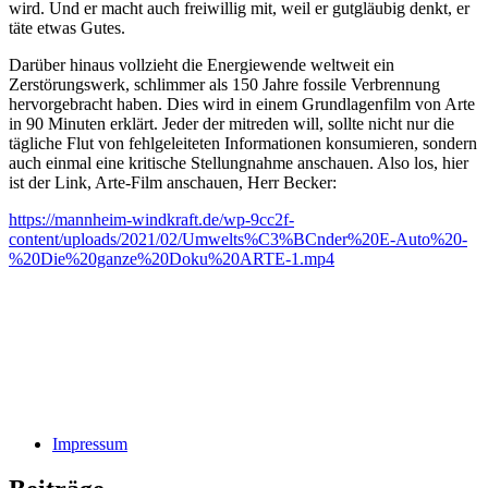
wird. Und er macht auch freiwillig mit, weil er gutgläubig denkt, er
täte etwas Gutes.
Darüber hinaus vollzieht die Energiewende weltweit ein
Zerstörungswerk, schlimmer als 150 Jahre fossile Verbrennung
hervorgebracht haben. Dies wird in einem Grundlagenfilm von Arte
in 90 Minuten erklärt. Jeder der mitreden will, sollte nicht nur die
tägliche Flut von fehlgeleiteten Informationen konsumieren, sondern
auch einmal eine kritische Stellungnahme anschauen. Also los, hier
ist der Link, Arte-Film anschauen, Herr Becker:
https://mannheim-windkraft.de/wp-9cc2f-
content/uploads/2021/02/Umwelts%C3%BCnder%20E-Auto%20-
%20Die%20ganze%20Doku%20ARTE-1.mp4
Impressum
mannheim windkraft energiewende