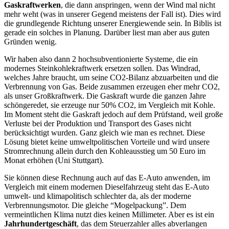
Gaskraftwerken
, die dann anspringen, wenn der Wind mal nicht
mehr weht (was in unserer Gegend meistens der Fall ist). Dies wird
die grundlegende Richtung unserer Energiewende sein. In Biblis ist
gerade ein solches in Planung. Darüber liest man aber aus guten
Gründen wenig.
Wir haben also dann 2 hochsubventionierte Systeme, die ein
modernes Steinkohlekraftwerk ersetzen sollen. Das Windrad,
welches Jahre braucht, um seine CO2-Bilanz abzuarbeiten und die
Verbrennung von Gas. Beide zusammen erzeugen eher mehr CO2,
als unser Großkraftwerk. Die Gaskraft wurde die ganzen Jahre
schöngeredet, sie erzeuge nur 50% CO2, im Vergleich mit Kohle.
Im Moment steht die Gaskraft jedoch auf dem Prüfstand, weil große
Verluste bei der Produktion und Transport des Gases nicht
berücksichtigt wurden. Ganz gleich wie man es rechnet. Diese
Lösung bietet keine umweltpolitischen Vorteile und wird unsere
Stromrechnung allein durch den Kohleausstieg um 50 Euro im
Monat erhöhen (Uni Stuttgart).
Sie können diese Rechnung auch auf das E-Auto anwenden, im
Vergleich mit einem modernen Dieselfahrzeug steht das E-Auto
umwelt- und klimapolitisch schlechter da, als der moderne
Verbrennungsmotor. Die gleiche “Mogelpackung”. Dem
vermeintlichen Klima nutzt dies keinen Millimeter. Aber es ist ein
Jahrhundertgeschäft
, das dem Steuerzahler alles abverlangen