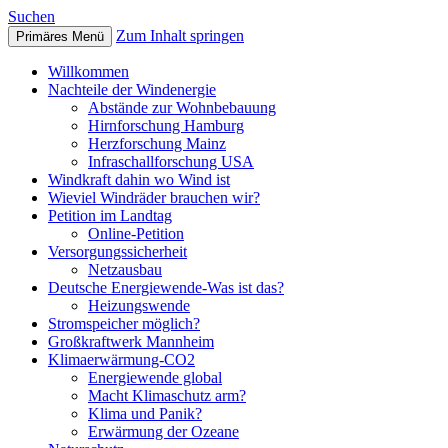
Suchen
Zum Inhalt springen
Primäres Menü
mannheim-windkraft
Willkommen
Nachteile der Windenergie
Abstände zur Wohnbebauung
Hirnforschung Hamburg
Herzforschung Mainz
Infraschallforschung USA
Windkraft dahin wo Wind ist
Wieviel Windräder brauchen wir?
Petition im Landtag
Online-Petition
Versorgungssicherheit
Netzausbau
Deutsche Energiewende-Was ist das?
Heizungswende
Stromspeicher möglich?
Großkraftwerk Mannheim
Klimaerwärmung-CO2
Energiewende global
Macht Klimaschutz arm?
Klima und Panik?
Erwärmung der Ozeane