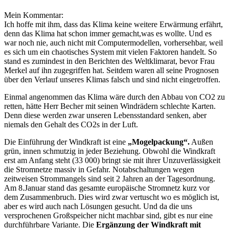
Mein Kommentar:
Ich hoffe mit ihm, dass das Klima keine weitere Erwärmung erfährt,
denn das Klima hat schon immer gemacht,was es wollte. Und es
war noch nie, auch nicht mit Computermodellen, vorhersehbar, weil
es sich um ein chaotisches System mit vielen Faktoren handelt. So
stand es zumindest in den Berichten des Weltklimarat, bevor Frau
Merkel auf ihn zugegriffen hat. Seitdem waren all seine Prognosen
über den Verlauf unseres Klimas falsch und sind nicht eingetroffen.
Einmal angenommen das Klima wäre durch den Abbau von CO2 zu
retten, hätte Herr Becher mit seinen Windrädern schlechte Karten.
Denn diese werden zwar unseren Lebensstandard senken, aber
niemals den Gehalt des CO2s in der Luft.
Die Einführung der Windkraft ist eine
„Mogelpackung“.
Außen
grün, innen schmutzig in jeder Beziehung. Obwohl die Windkraft
erst am Anfang steht (33 000) bringt sie mit ihrer Unzuverlässigkeit
die Stromnetze massiv in Gefahr. Notabschaltungen wegen
zeitweisen Strommangels sind seit 2 Jahren an der Tagesordnung.
Am 8.Januar stand das gesamte europäische Stromnetz kurz vor
dem Zusammenbruch. Dies wird zwar vertuscht wo es möglich ist,
aber es wird auch nach Lösungen gesucht. Und da die uns
versprochenen Großspeicher nicht machbar sind, gibt es nur eine
durchführbare Variante. Die
Ergänzung der Windkraft mit