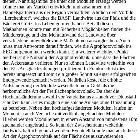
dienen. Nahrungsmittel die unter den Modulen erzeugt werden
könnte man als Marken entwickeln und zusammen mit
Handelspartnern aus der Region vermarkten. Ähnlich dem Vorbild
„Lerchenbrot“, welches die BASF, Landwirte aus der Pfalz und die
Bäckerei Görtz, ins Leben gerufen haben. Bei all diesen
Maßnahmen könnte man mit Sicherheit Möglichkeiten finden die
Mindererträge und den Mehraufwand der Landwirte über
verschiedene umweltrelevante Maßnahmen auszugleichen. Auch
muss man Antworten darauf finden, wie die Agrophotovoltaik ins
EEG aufgenommen werden kann. Ein weiterer wichtiger Punkt
hierbei ist die Nutzung der Agriphotovoltaik, ohne dass die Flächen
den Ackerstatus verlieren. Nur so können Landwirte weiterhin von
den EU-Ausgleichzahlungen profitieren. In Frankreich ist dies
bereits umgesetzt und somit ein großer Schritt zu einer erfolgreichen
Energiewende gemacht worden. Natürlich kostet die erhöhte
Aufständerung der Module wesentlich mehr Geld als die
herkömmliche Art der Freiflächenphotovoltaik. Da aber die
Hochaufständerung sowohl vor Vandalismus als auch vor Diebstahl
schützen kann, ist es möglich eine solche Anlage ohne Umzäunung
zu betreiben. Neben den hochaufgeständerten Modulen, laufen im
Moment ja auch Versuche mit vertikal angebrachten Modulen.
Hierbei werden Modulreihen in einem Abstand von mindestens 10m
zueinander angebracht. So kann der Zwischenraum weiterhin
landwirtschaftlich genutzt werden. Eventuell könnte man auch diese
Art der Agrophotovoltaik auf der Fläche des auszuweisenden