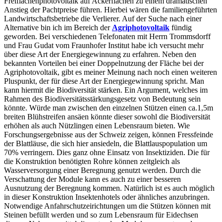
Freiflächenphotovoltaik auf Ackerflächen zu einem dramatischen
Anstieg der Pachtpreise führen. Hierbei wären die familiengeführten
Landwirtschaftsbetriebe die Verlierer. Auf der Suche nach einer
Alternative bin ich im Bereich der
Agriphotovoltaik
fündig
geworden. Bei verschiedenen Telefonaten mit Herrn Trommsdorff
und Frau Gudat vom Fraunhofer Institut habe ich versucht mehr
über diese Art der Energiegewinnung zu erfahren. Neben den
bekannten Vorteilen bei einer Doppelnutzung der Fläche bei der
Agriphotovoltaik, gibt es meiner Meinung nach noch einen weiteren
Pluspunkt, der für diese Art der Energiegewinnung spricht. Man
kann hiermit die Biodiversität stärken. Ein Argument, welches im
Rahmen des Biodiversitätsstärkungsgesetz von Bedeutung sein
könnte. Würde man zwischen den einzelnen Stützen einen ca.1,5m
breiten Blühstreifen ansäen könnte dieser sowohl die Biodiversität
erhöhen als auch Nützlingen einen Lebensraum bieten. Wie
Forschungsergebnisse aus der Schweiz zeigen, können Fressfeinde
der Blattläuse, die sich hier ansiedeln, die Blattlauspopulation um
70% verringern. Dies ganz ohne Einsatz von Insektiziden. Die für
die Konstruktion benötigten Rohre können zeitgleich als
Wasserversorgung einer Beregnung genutzt werden. Durch die
Verschattung der Module kann es auch zu einer besseren
Ausnutzung der Beregnung kommen. Natürlich ist es auch möglich
in dieser Konstruktion Insektenhotels oder ähnliches anzubringen.
Notwendige Anfahrschutzeirichtungen um die Stützen können mit
Steinen befüllt werden und so zum Lebensraum für Eidechsen